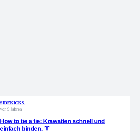
SIDEKICKS.
vor 9 Jahren
How to tie a tie: Krawatten schnell und
einfach binden. 👔