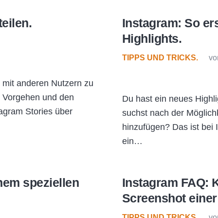
eilen.
Instagram: So ers
Highlights.
TIPPS UND TRICKS.
vo
y mit anderen Nutzern zu
em Vorgehen und den
Du hast ein neues Highli
agram Stories über
suchst nach der Möglichk
hinzufügen? Das ist bei 
ein…
nem speziellen
Instagram FAQ: 
Screenshot eine
TIPPS UND TRICKS.
vo