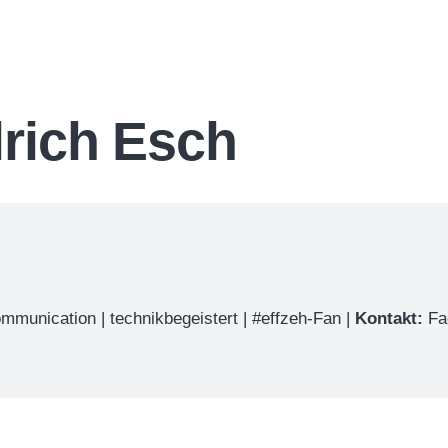
lrich Esch
ommunication | technikbegeistert | #effzeh-Fan |
Kontakt:
Fa