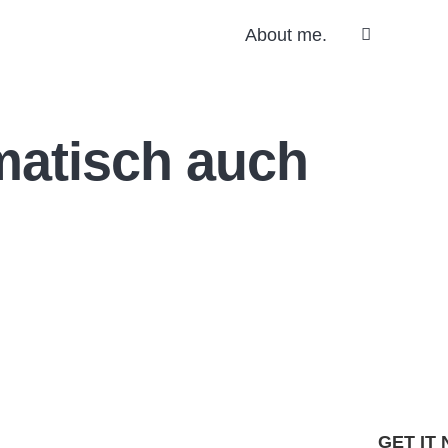
About me.
matisch auch
Lightroom
Preset Pack
GET IT