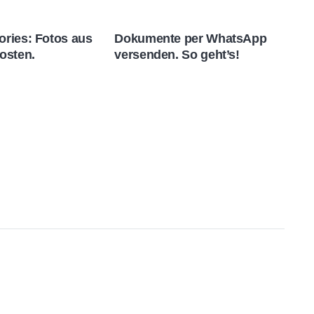
ories: Fotos aus
Dokumente per WhatsApp
posten.
versenden. So geht’s!
I
a
s